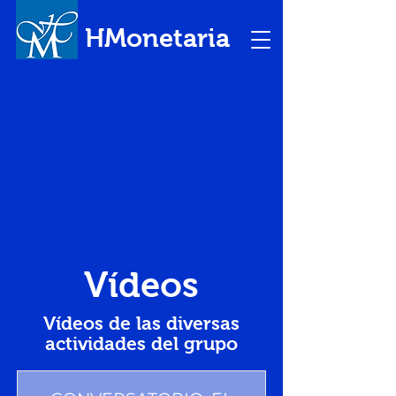
HMonetaria
Vídeos
Vídeos de las diversas
actividades del grupo